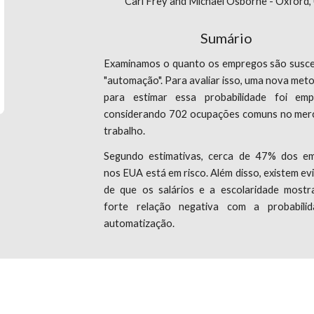
Carl Frey and Michael Osborne - Oxford,
Sumário
Examinamos o quanto os empregos são suscet
"automação". Para avaliar isso, uma nova met
para estimar essa probabilidade foi emp
considerando 702 ocupações comuns no mer
trabalho.
Segundo estimativas, cerca de 47% dos e
nos EUA está em risco. Além disso, existem ev
de que os salários e a escolaridade most
forte relação negativa com a probabili
automatização.