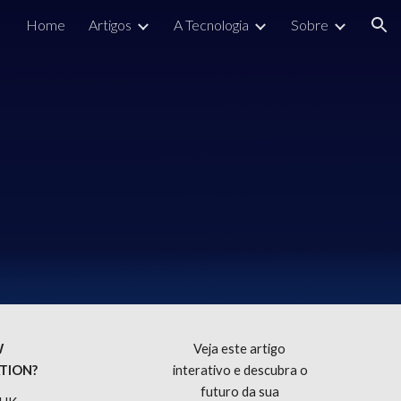
Home
Artigos
A Tecnologia
Sobre
ion
 
Veja este artigo 
TION? 
interativo e descubra o 
futuro da sua 