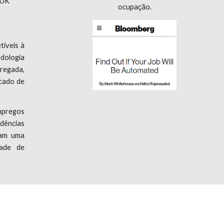
 UK
ocupação.
íveis à
odologia
regada,
cado de
mpregos
idências
ram uma
dade de